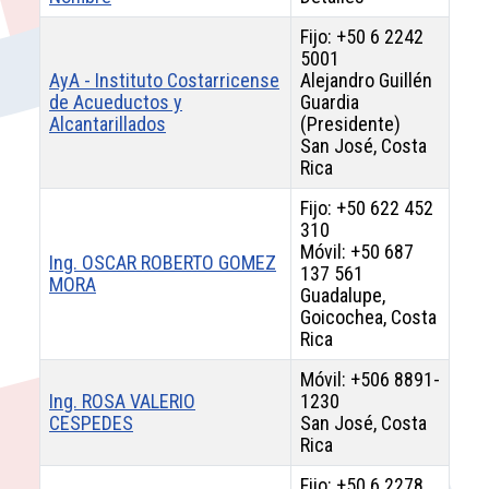
Fijo: +50 6 2242
5001
AyA - Instituto Costarricense
Alejandro Guillén
de Acueductos y
Guardia
Alcantarillados
(Presidente)
San José, Costa
Rica
Fijo: +50 622 452
310
Móvil: +50 687
Ing. OSCAR ROBERTO GOMEZ
137 561
MORA
Guadalupe,
Goicochea, Costa
Rica
Móvil: +506 8891-
Ing. ROSA VALERIO
1230
CESPEDES
San José, Costa
Rica
Fijo: +50 6 2278