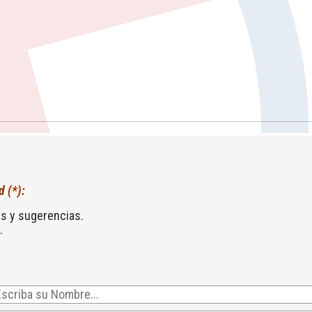
d (*):
s y sugerencias.
.