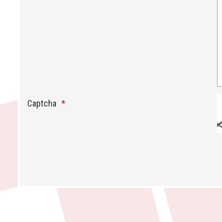
Honeypot, please leave this field empty
Captcha