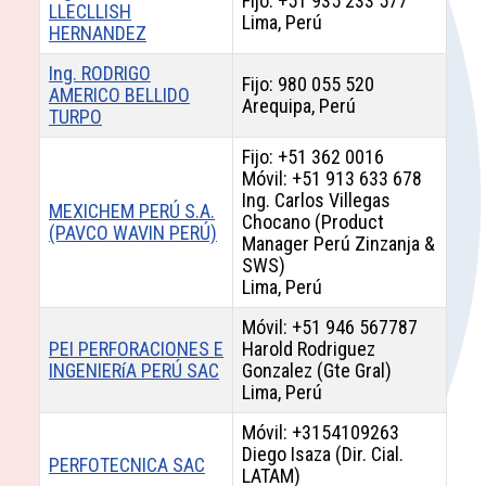
Fijo: +51 935 233 577
LLECLLISH
Lima, Perú
HERNANDEZ
Ing. RODRIGO
Fijo: 980 055 520
AMERICO BELLIDO
Arequipa, Perú
TURPO
Fijo: +51 362 0016
Móvil: +51 913 633 678
Ing. Carlos Villegas
MEXICHEM PERÚ S.A.
Chocano (Product
(PAVCO WAVIN PERÚ)
Manager Perú Zinzanja &
SWS)
Lima, Perú
Móvil: +51 946 567787
PEI PERFORACIONES E
Harold Rodriguez
INGENIERíA PERÚ SAC
Gonzalez (Gte Gral)
Lima, Perú
Móvil: +3154109263
Diego Isaza (Dir. Cial.
PERFOTECNICA SAC
LATAM)