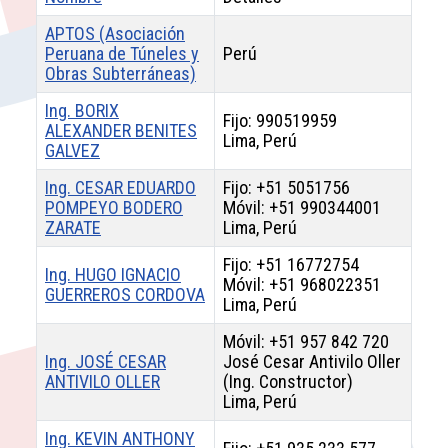
APTOS (Asociación
Peruana de Túneles y
Perú
Obras Subterráneas)
Ing. BORIX
Fijo: 990519959
ALEXANDER BENITES
Lima, Perú
GALVEZ
Ing. CESAR EDUARDO
Fijo: +51 5051756
POMPEYO BODERO
Móvil: +51 990344001
ZARATE
Lima, Perú
Fijo: +51 16772754
Ing. HUGO IGNACIO
Móvil: +51 968022351
GUERREROS CORDOVA
Lima, Perú
Móvil: +51 957 842 720
Ing. JOSÉ CESAR
José Cesar Antivilo Oller
ANTIVILO OLLER
(Ing. Constructor)
Lima, Perú
Ing. KEVIN ANTHONY