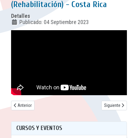
(Rehabilitación) - Costa Rica
Detalles
Publicado: 04 Septiembre 2023
Artículo anterior: CIPP en Chile
Artículo siguiente
Anterior
Siguiente
CURSOS Y EVENTOS