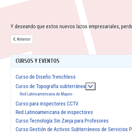
Y deseando que estos nuevos lazos empresariales, perdure
Artículo anterior: Nuevos miembros LAMSTT - Mayo 2026
Anterior
CURSOS Y EVENTOS
Curso de Diseño Trenchless
Más acerca de: Cu
Curso de Topografía subterránea
Red Latinoamericana de Mapeo
Curso para inspectores CCTV
Red Latinoamericana de inspectores
Curso Tecnología Sin Zanja para Profesores
Curso Gestión de Activos Subterráneos de Servicios P