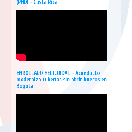
(PHD) - Costa Rica
ENROLLADO HELICOIDAL - Acueducto
moderniza tuberías sin abrir huecos en
Bogotá